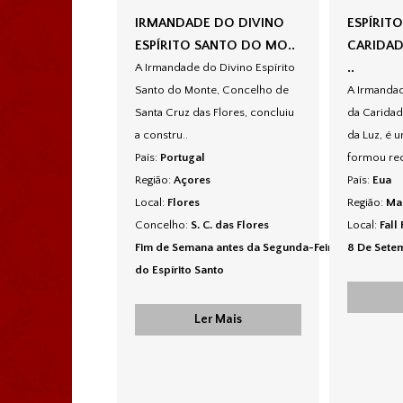
IRMANDADE DO DIVINO
ESPÍRIT
ESPÍRITO SANTO DO MO..
CARIDAD
..
A Irmandade do Divino Espírito
Santo do Monte, Concelho de
A Irmandad
Santa Cruz das Flores, concluiu
da Carida
a constru..
da Luz, é 
País:
Portugal
formou rec
Região:
Açores
País:
Eua
Local:
Flores
Região:
Ma
Concelho:
S. C. das Flores
Local:
Fall
Fim de Semana antes da Segunda-Feira
8 De Sete
do Espírito Santo
Ler Mais